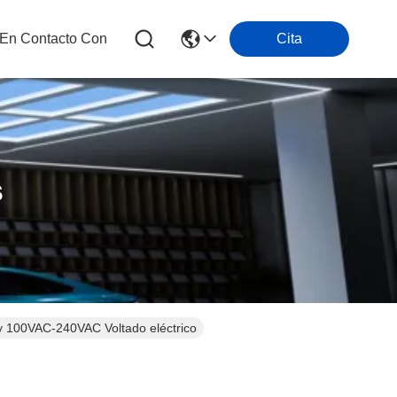
 En Contacto Con
Cita
s
 y 100VAC-240VAC Voltado eléctrico