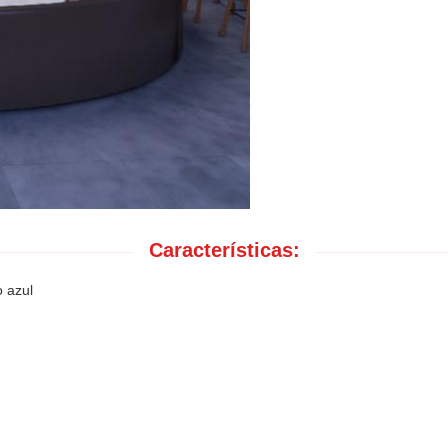
Características:
o azul