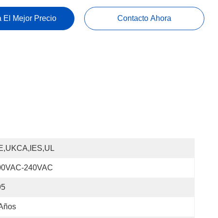
 El Mejor Precio
Contacto Ahora
E,UKCA,IES,UL
00VAC-240VAC
95
 Años