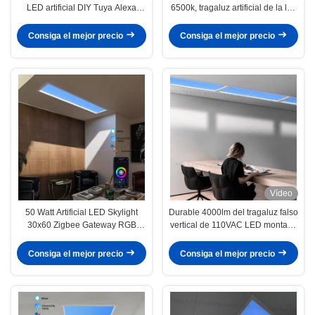
LED artificial DIY Tuya Alexa
6500k, tragaluz artificial de la luz
Control de voz
del sol de 60x60 110VAC
Consiga el mejor precio
Consiga el mejor precio
Vídeo
50 Watt Artificial LED Skylight
Durable 4000lm del tragaluz falso
30x60 Zigbee Gateway RGB
vertical de 110VAC LED montado
Colores cambiantes
en la superficie
Consiga el mejor precio
Consiga el mejor precio