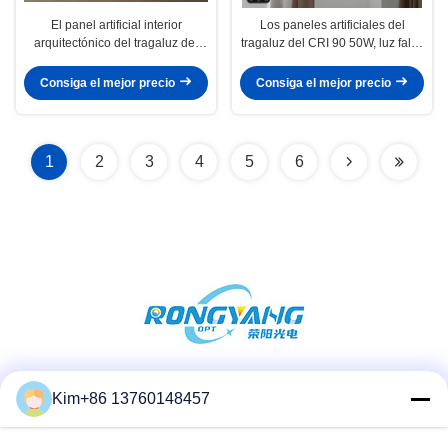
El panel artificial interior
Los paneles artificiales del
arquitectónico del tragaluz del
tragaluz del CRI 90 50W, luz falsa
LED para la galería del museo
de la sol 2700K-6500K
Consiga el mejor precio
Consiga el mejor precio
1
2
3
4
5
6
Las redes sociales
Kim+86 13760148457