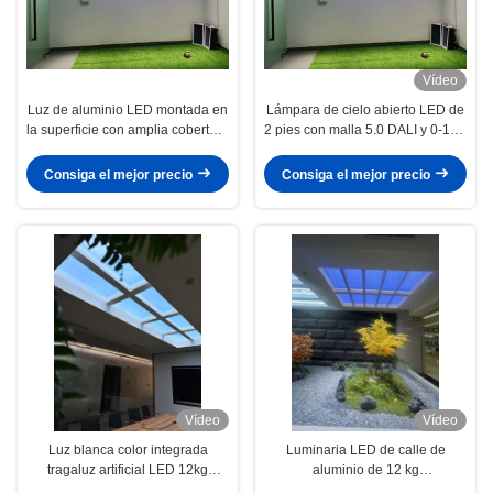
Vídeo
Luz de aluminio LED montada en
Lámpara de cielo abierto LED de
la superficie con amplia cobertura
2 pies con malla 5.0 DALI y 0-10V
de luz
150W 5000lm+ Modos de escena
de amplio rango CCT
Consiga el mejor precio
Consiga el mejor precio
Vídeo
Vídeo
Luz blanca color integrada
Luminaria LED de calle de
tragaluz artificial LED 12kg
aluminio de 12 kg
Método de instalación empotrado
L600*W600*H220 mm Ideal para