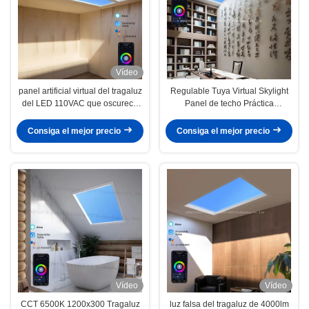
Vídeo
panel artificial virtual del tragaluz
Regulable Tuya Virtual Skylight
del LED 110VAC que oscurece
Panel de techo Práctica
60x120 CCT 6500K 8000lm
1150x140 Escena múltiple
Consiga el mejor precio
Consiga el mejor precio
Vídeo
Vídeo
CCT 6500K 1200x300 Tragaluz
luz falsa del tragaluz de 4000lm