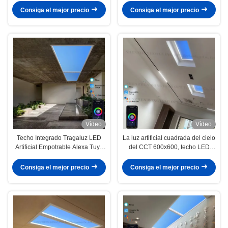
para uso comercial
iluminación exterior de bajo
Consiga el mejor precio
Consiga el mejor precio
consumo
Vídeo
Vídeo
Techo Integrado Tragaluz LED
La luz artificial cuadrada del cielo
Artificial Empotrable Alexa Tuya
del CCT 600x600, techo LED
Control CCT 6500K
simula la luz del sol
Consiga el mejor precio
Consiga el mejor precio