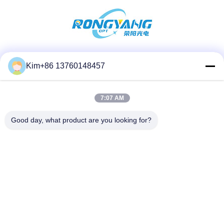
Las redes sociales
Kim+86 13760148457
7:07 AM
Contacto rápido
Good day, what product are you looking for?
Teléfono:
86-184-7542-7886
Email
kimball@ryopt.com
Dirección
3/F, edificio Fengrun, segundo parque industrial de
Huafeng, Hangkong Road, shenzhen, guangdong, CN